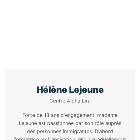
L'INTÉGRATIO
Home
/
Speaker
/
Hélène Lejeune
Hélène Lejeune
Centre Alpha Lira
Forte de 18 ans d'engagement, madame
Lejeune est passionnée par son rôle auprès
des personnes immigrantes. D’abord
formatrice en francisation, elle a graduellement