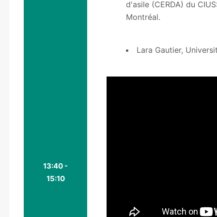
d'asile (CERDA) du CIUS
Montréal.
Lara Gautier, Univers
13:40 -
15:10