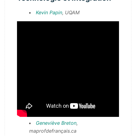
Kevin Papin
, UQAM
Geneviève Breton
,
maprofdefrançais.ca