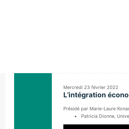
Home
/
Speaker
/
Lucio Castracani
Mercredi
23 février 2022
L’intégration écon
Présidé par Marie-Laure Kona
Patricia Dionne, Univ