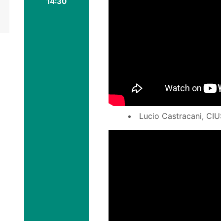
14:30
Lucio Castracani, CI