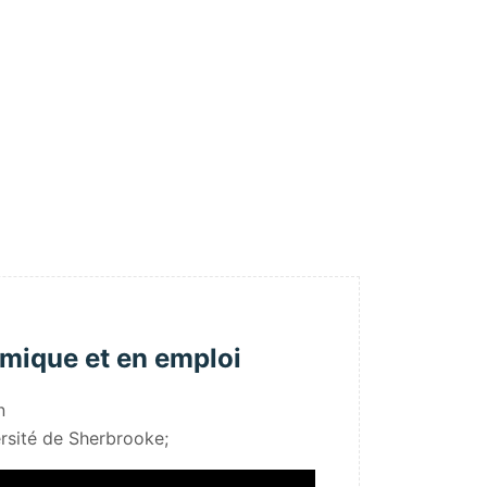
omique et en emploi
n
ersité de Sherbrooke;