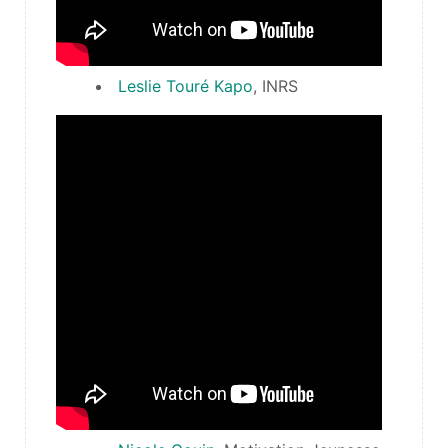
Leslie Touré Kapo
, INRS